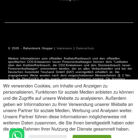
© 2026 - Rahenbrock Gruppe |
Impressum
|
Datenschutz
Weitere Informationen zum offiziellen Kraftstoffverbrauch und den offiziellen
spezifischen CO2-Emissionen neuer Personenkraftwagen können dem "Leitfaden
über den Kraftstoffverbrauch, die CO2-Emissionen und den Stromverbrauch neuer
Personenkraftwagen" entnommen werden, der an allen Verkaufsstellen und bei der
Deutschen Automobil Treuhand GmbH (DAT) unentgeltlich erhältlich ist. Die
angegebenen Werte wurden nach dem vorgeschriebenen Messverfahren (§ 2 Nrn.
5, 6, 6a Pkw-EnVKV in der jeweils geltenden Fassung) ermittelt. Die Angaben
beziehen sich nicht auf ein einzelnes Fahrzeug und sind nicht Bestandteil des
Wir verwenden Cookies, um Inhalte und Anzeigen zu
Angebots, sondern dienen allein Vergleichszwecken zwischen den verschiedenen
Fahrzeugtypen.
personalisieren, Funktionen für soziale Medien anbieten zu können
Hinweis gemäß § 36 Verbraucherstreitbeilegungsgesetz (VSBG) Der Verkäufer wird
nicht an einem Streitbegleitungsverfahren vor einer Verbraucherschlichtungsstelle im
und die Zugriffe auf unsere Website zu analysieren. Außerdem
Sinne des VSBG teilnehmen und ist hierzu auch nicht verpflichtet.
geben wir Informationen zu Ihrer Verwendung unserer Website an
unsere Partner für soziale Medien, Werbung und Analysen weiter.
Unsere Partner führen diese Informationen möglicherweise mit
weiteren Daten zusammen, die Sie ihnen bereitgestellt haben oder
die sie im Rahmen Ihrer Nutzung der Dienste gesammelt haben.